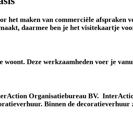
asis
voor het maken van commerciële afspraken vo
maakt, daarmee ben je het visitekaartje voo
je woont. Deze werkzaamheden voer je vanuit
terAction Organisatiebureau BV. InterAction 
ratieverhuur. Binnen de decoratieverhuur z