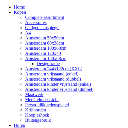
Home
Kopen
Complete assortiment
Accessoires
Gadget lachspiegel
A4
Amsterdam 50x50cm
Amsterdam 60x38cm
Amsterdam 100x68cm
Amsterdam 120x40
Amsterdam 150x68cm
Designframe
Amsterdam 244x122cm (XXL)
Amsterdam vrijstaand (enkel)
Amsterdam vrijstaand (dubbel)
Amsterdam kinder vrijstaand (enkel)
Amsterdam kinder vrijstaand (dubbel)
Maatwerk
Met Geluid / Licht
Persoonlijkhedenspiegel
Krijtborden
Koopjeshoek
Buitengebruik
Huren