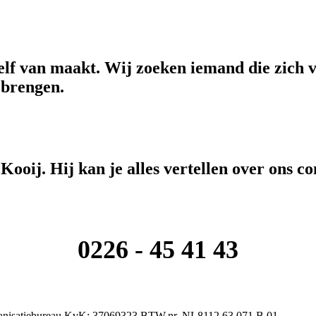
elf van maakt. Wij zoeken iemand die zich va
 brengen.
ooij. Hij kan je alles vertellen over ons co
0226 - 45 41 43
Organisatiebureau KvK: 37069323 BTW.nr. NL8112.63.071.B.01