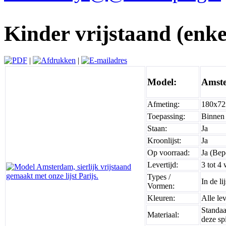
Kinder vrijstaand (enke
|
|
Model:
Amste
Afmeting:
180x72
Toepassing:
Binnen
Staan:
Ja
Kroonlijst:
Ja
Op voorraad:
Ja (Bep
Levertijd:
3 tot 4
Types /
In de l
Vormen:
Kleuren:
Alle le
Standaa
Materiaal:
deze sp