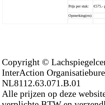
Prijs per stuk:
€575.- 
Opmerking(en):
Copyright © Lachspiegelcen
InterAction Organisatiebu
NL8112.63.071.B.01
Alle prijzen op deze website
verplichte BTW en verzendk